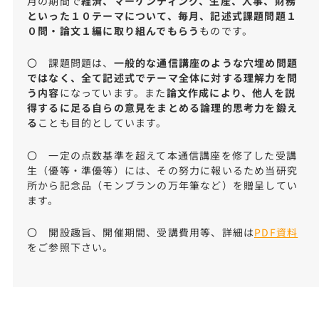
月の期間で
経済、マーケンティング、生産、人事、財務
といった１０テーマについて、毎月、記述式課題問題１
０問・論文１編に取り組んでもらう
ものです。
〇 課題問題は、
一般的な通信講座のような穴埋め問題
ではなく、全て記述式でテーマ全体に対する理解力を問
う内容
になっています。また
論文作成により、他人を説
得するに足る自らの意見をまとめる論理的思考力を鍛え
る
ことも目的としています。
〇 一定の点数基準を超えて本通信講座を修了した受講
生（優等・準優等）には、その努力に報いるため当研究
所から記念品（モンブランの万年筆など）を贈呈してい
ます。
〇 開設趣旨、開催期間、受講費用等、詳細は
PDF資料
をご参照下さい。