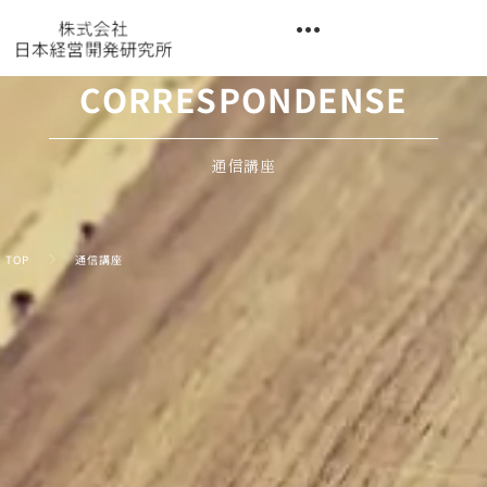
内
容
を
異業種交流階層別研修『錬成講座』
ス
CORRESPONDENSE
キ
ッ
プ
通信講座
TOP
通信講座