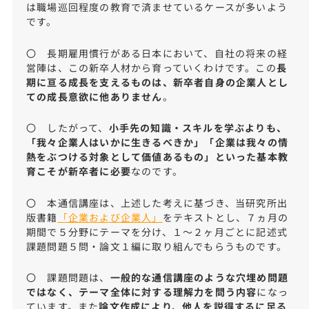
は職場巡回程度の教育で済ませているケースが多いよう
です。
〇 長期雇用慣行がある日本において、自社の将来の経
営陣は、この新卒人材から育っていくわけです。この
長
期に亘る成長を支えるものは、新卒者自身の企業人とし
ての成長意欲に他ありません
。
〇 したがって、
小手先の知識・スキルを学ぶよりも、
「我々企業人はいかに生きるべきか」「企業は我々の情
熱をぶつける対象として価値あるもの」といった基本教
育こそが新卒者に必要
なのです。
〇 本通信講座は、上述した考えに基づき、当研究所出
版書籍
「企業および企業人」
をテキストとし、７ヵ月の
期間で５分野にテーマを分け、１～２ヶ月ごとに記述式
課題問題５問・論文１編に取り組んでもらうものです。
〇 課題問題は、
一般的な通信講座のような穴埋め問題
ではなく、テーマ全体に対する理解力を問う内容
になっ
ています。また
論文作成により、他人を説得するに足る