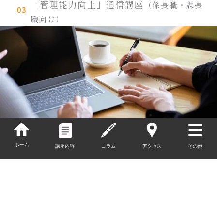
「管理能力向上」通信講座
（係長職・課長
03
職向け）
〇 企業にとって管理職は、組織の要にあたる人材であ
お問い合わせ
ホーム
り、その人材の出来不出来で、企業業績だけでなく、企
講座内容
コラム
アクセス
その他
業の将来を支える人材の成長も大きく左右されます。
したがって、管理職の選定においては、プレイヤーとし
ての実績だけではなく、組織の要となる人材としてふさ
わしいかどうかを見極める必要があります。また、管理
職として登用した後も、管理能力の向上に向けた教育が
必要です。