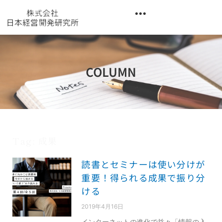
内
容
を
異業種交流階層別研修『錬成講座』
ス
キ
ッ
COLUMN
プ
Tag: 成果
読書とセミナーは使い分けが
重要！得られる成果で振り分
ける
2019年4月16日
インターネットの進化で益々「情報の入