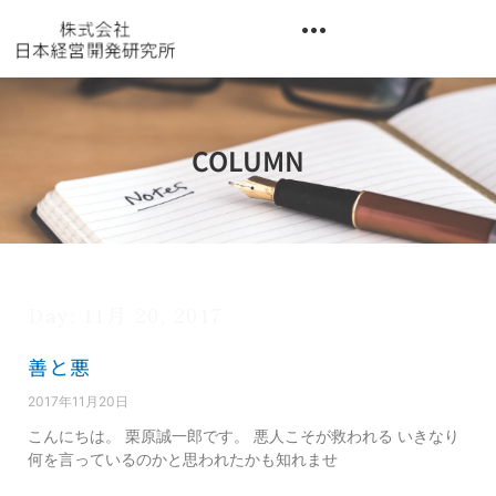
内
容
を
異業種交流階層別研修『錬成講座』
ス
キ
ッ
COLUMN
プ
Day: 11月 20, 2017
善と悪
2017年11月20日
こんにちは。 栗原誠一郎です。 悪人こそが救われる いきなり
何を言っているのかと思われたかも知れませ