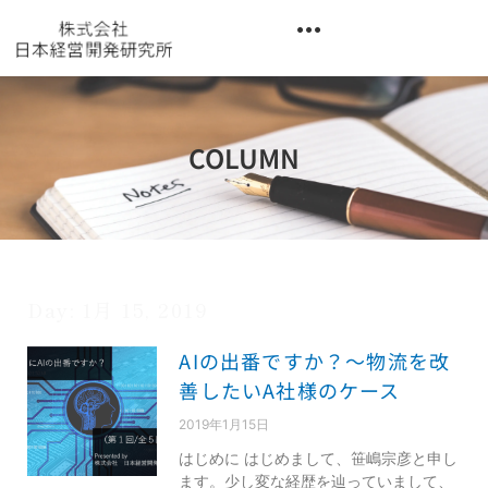
内
容
を
異業種交流階層別研修『錬成講座』
ス
キ
ッ
COLUMN
プ
Day: 1月 15, 2019
AIの出番ですか？～物流を改
善したいA社様のケース
2019年1月15日
はじめに はじめまして、笹嶋宗彦と申し
ます。少し変な経歴を辿っていまして、