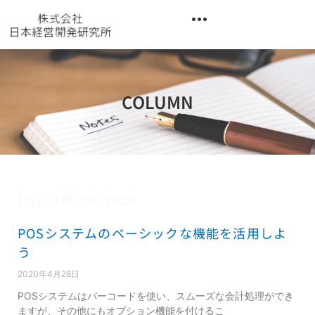
内
容
を
異業種交流階層別研修『錬成講座』
ス
キ
ッ
COLUMN
プ
Day: 4月 28, 2020
POSシステムのベーシックな機能を活用しよ
う
2020年4月28日
POSシステムはバーコードを使い、スムーズな会計処理ができ
ますが、その他にもオプション機能を付けるこ