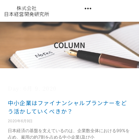
内
容
を
異業種交流階層別研修『錬成講座』
ス
キ
ッ
COLUMN
プ
Day: 6月 9, 2020
中小企業はファイナンシャルプランナーをど
う活かしていくべきか？
2020年6月9日
日本経済の基盤を支えているのは、企業数全体における99%を
占め、雇用の約7割を占める中小企業(及び小