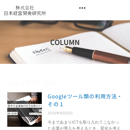
内
容
を
異業種交流階層別研修『錬成講座』
ス
キ
ッ
COLUMN
プ
Day: 8月 25, 2020
Googleツール類の利用方法・
その１
2020年8月25日
今まであまりICTを取り入れてこなかっ
た企業が導入を考えるとき、変化を考え