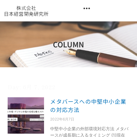
内
容
を
異業種交流階層別研修『錬成講座』
ス
キ
ッ
COLUMN
プ
Day: 6月 7, 2022
メタバースへの中堅中小企業
の対応方法
2022年6月7日
中堅中小企業の外部環境対応方法 メタバ
ースが成長期に入るタイミング (1)現在