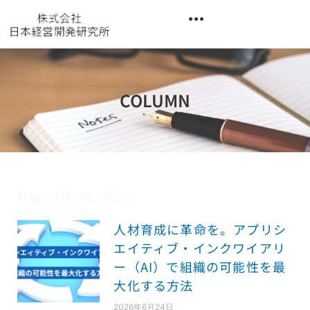
内
容
を
異業種交流階層別研修『錬成講座』
ス
キ
ッ
COLUMN
プ
Day: 6月 24, 2026
人材育成に革命を。アプリシ
エイティブ・インクワイアリ
ー（AI）で組織の可能性を最
大化する方法
2026年6月24日