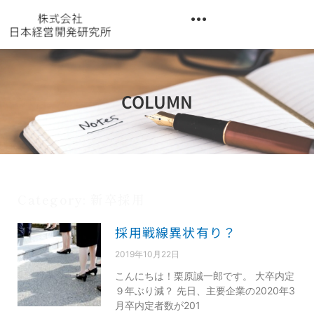
内
容
を
異業種交流階層別研修『錬成講座』
ス
キ
ッ
COLUMN
プ
Category: 新卒採用
採用戦線異状有り？
2019年10月22日
こんにちは！栗原誠一郎です。 大卒内定
９年ぶり減？ 先日、主要企業の2020年3
月卒内定者数が201