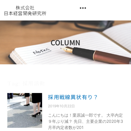
内
容
を
異業種交流階層別研修『錬成講座』
ス
キ
ッ
COLUMN
プ
Tag: 採用活動
採用戦線異状有り？
2019年10月22日
こんにちは！栗原誠一郎です。 大卒内定
９年ぶり減？ 先日、主要企業の2020年3
月卒内定者数が201