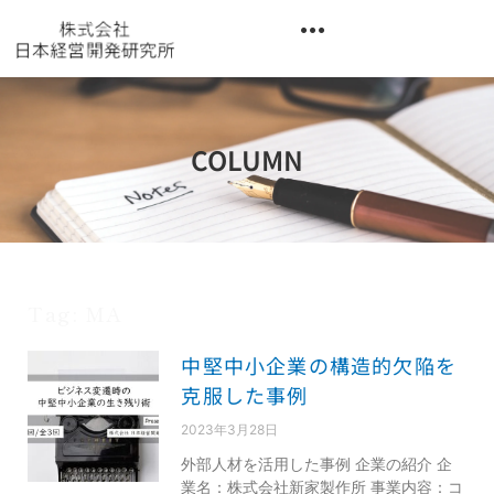
内
容
を
異業種交流階層別研修『錬成講座』
ス
キ
ッ
COLUMN
プ
Tag: MA
中堅中小企業の構造的欠陥を
克服した事例
2023年3月28日
外部人材を活用した事例 企業の紹介 企
業名：株式会社新家製作所 事業内容：コ