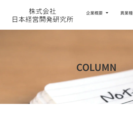
内
容
企業概要
異業種
お問い合わせ
を
ス
キ
ッ
プ
COLUMN