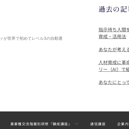
過去の記
指示待ち人間
育成・活用法
ディが世界で初めてレベル3の自動運
あなたが考え
人材育成に革
リー（AI）
あなたにとっ
異業種交流階層別研修『錬成講座』
通信講座
企業内