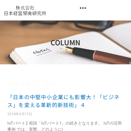
内
容
を
異業種交流階層別研修『錬成講座』
ス
キ
ッ
COLUMN
プ
Day: 4月 17, 2018
「日本の中堅中小企業にも影響大！「ビジネ
ス」を変える革新的新技術」４
2018年4月17日
IoTパート2 前回「IoTパート1」の続きとなります。 IoTの活用
事例 では、実際、どのようにI