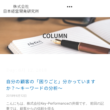
内
容
を
異業種交流階層別研修『錬成講座』
ス
キ
ッ
COLUMN
プ
Day: 6月 12, 2018
自分の顧客の「困りごと」分かっています
か？～キーワードの分析～
2018年6月12日
こんにちは、株式会社Key-Performanceの井畑です。 前回の記
事では、顧客からの信頼を得る