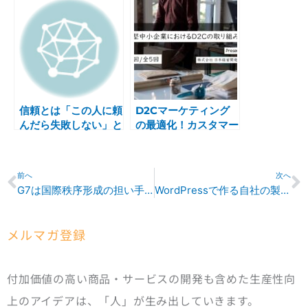
信頼とは「この人に頼
D2Cマーケティング
んだら失敗しない」と
の最適化！カスタマー
いう確信
ジャーニーとペルソナ
の作成方法とは？
Prev
N
前へ
次へ
G7は国際秩序形成の担い手となれるか
WordPressで作る自社の製品カタログ
メルマガ登録
付加価値の高い商品・サービスの開発も含めた生産性向
上のアイデアは、「人」が生み出していきます。