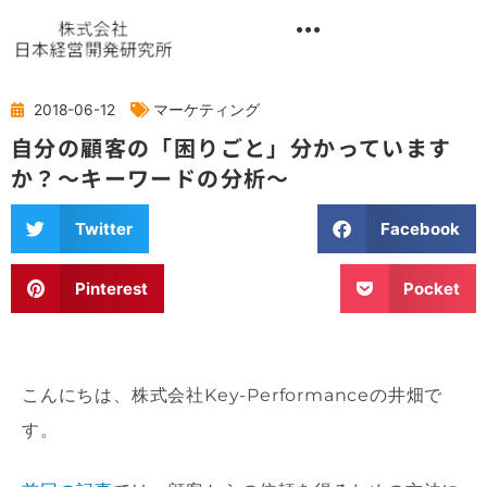
内
容
を
異業種交流階層別研修『錬成講座』
ス
キ
2018-06-12
マーケティング
ッ
自分の顧客の「困りごと」分かっています
プ
か？～キーワードの分析～
Twitter
Facebook
Pinterest
Pocket
こんにちは、株式会社Key-Performanceの井畑で
す。