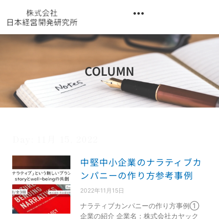
内
容
を
異業種交流階層別研修『錬成講座』
ス
キ
ッ
COLUMN
プ
Day: 11月 15, 2022
中堅中小企業のナラティブカ
ンパニーの作り方参考事例
2022年11月15日
ナラティブカンパニーの作り方事例①
企業の紹介 企業名：株式会社カヤック