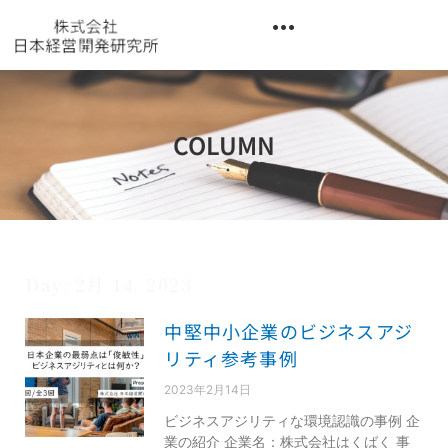
内
容
を
異業種交流階層別研修『錬成講座』
ス
キ
ッ
COLUMN
プ
Day: 2月 14, 2023
中堅中小企業のビジネスアジ
リティ参考事例
2023年2月14日
ビジネスアジリティな環境認識の事例 企
業の紹介 企業名：株式会社はくばく 事