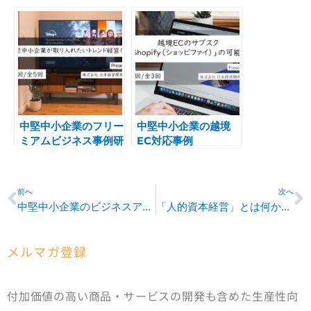
み弱み
ウハウ
中堅中小企業のフリー
中堅中小企業の越境
ミアムビジネス事例研
EC対応事例
究/フレックスジャパ
ン
Prev
N
前へ
次へ
中堅中小企業のビジネスアジリティ実装化ノウハウ
「人的資本経営」とは何か、経済産業省が推奨する理由
メルマガ登録
付加価値の高い商品・サービスの開発も含めた生産性向