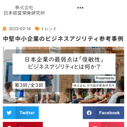
内
容
を
異業種交流階層別研修『錬成講座』
ス
キ
2023-02-14
トレンド
ッ
中堅中小企業のビジネスアジリティ参考事例
プ
Twitter
Facebook