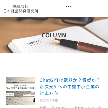
内
容
を
異業種交流階層別研修『錬成講座』
ス
キ
ッ
COLUMN
プ
Day: 6月 6, 2023
ChatGPTは武器か？脅威か？
新次元AIへの中堅中小企業の
対応方向
2023年6月6日
最近、「ChatGPT」と言われるAIが、猛