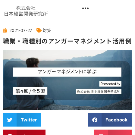
内
容
を
異業種交流階層別研修『錬成講座』
ス
キ
2021-07-27
対策
ッ
職業・職種別のアンガーマネジメント活用例
プ
Twitter
Facebook