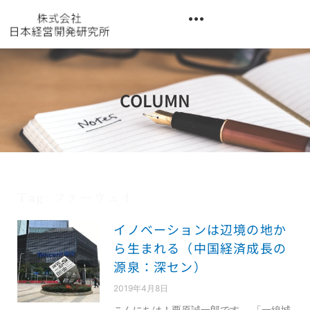
内
容
を
異業種交流階層別研修『錬成講座』
ス
キ
ッ
COLUMN
プ
Tag: ファーウェイ
イノベーションは辺境の地か
ら生まれる（中国経済成長の
源泉：深セン）
2019年4月8日
こんにちは！栗原誠一郎です。 「一線城