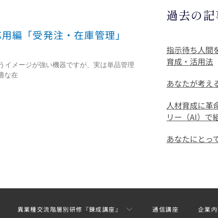
過去の記
応用編「受発注・在庫管理」
指示待ち人間
育成・活用法
いうイメージが強い機器ですが、実は単品管理
適な在
あなたが考え
人材育成に革
リー（AI）
あなたにとっ
異業種交流階層別研修『錬成講座』
通信講座
企業内