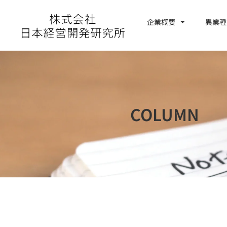
内
容
企業概要
異業種
お問い合わせ
を
ス
キ
ッ
プ
COLUMN