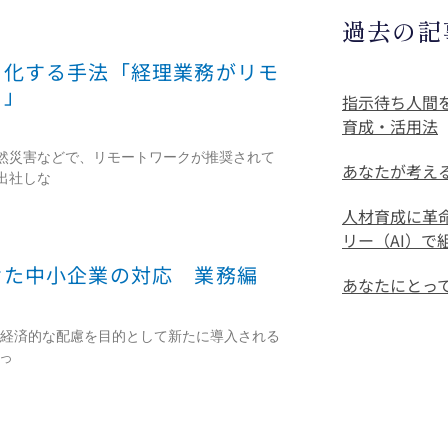
過去の記
ト化する手法「経理業務がリモ
由」
指示待ち人間
育成・活用法
然災害などで、リモートワークが推奨されて
あなたが考え
出社しな
人材育成に革
リー（AI）
けた中小企業の対応 業務編
あなたにとっ
、経済的な配慮を目的として新たに導入される
っ