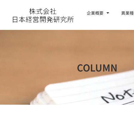
内
容
企業概要
異業種
お問い合わせ
を
ス
キ
ッ
プ
COLUMN