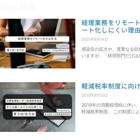
Tag: 経理
経理業務をリモー
ート化しにくい理
2021年9月14日
感染症の拡大や、度重なる自
いますが、「経理部門だけは
軽減税率制度に向
2019年9月10日
2019年の消費税増税に伴い
軽減税率制度。 この制度によ