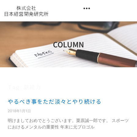
内
容
を
異業種交流階層別研修『錬成講座』
ス
キ
ッ
COLUMN
プ
Tag: 継続力
やるべき事をただ淡々とやり続ける
2018年1月1日
明けましておめでとうございます。栗原誠一郎です。 スポーツ
におけるメンタルの重要性 年末に元プロゴル