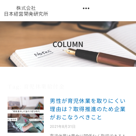
内
容
を
異業種交流階層別研修『錬成講座』
ス
キ
ッ
COLUMN
プ
Tag: 育児休業給付金
男性が育児休業を取りにくい
理由は？取得推進のため企業
がおこなうべきこと
2021年8月31日
育児休業は男女に関係なく取得できるも