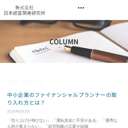
内
容
を
異業種交流階層別研修『錬成講座』
ス
キ
ッ
COLUMN
プ
Tag: 資産設計
中小企業のファイナンシャルプランナーの取
り入れ方とは？
2020年6月2日
「売り上げが伸びない」 「運転資金に不安がある」 「優秀な
人材が集まらない」 「経営戦略の立案や組織