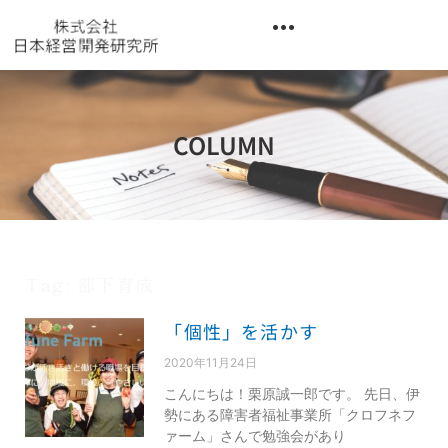
内
容
を
異業種交流階層別研修『錬成講座』
ス
キ
ッ
COLUMN
プ
Tag: 部下育成
「個性」を活かす
2020年11月24日
こんにちは！栗原誠一郎です。 先日、伊
勢にある障害者福祉事業所「クロフネフ
ァーム」さんで勉強会があり