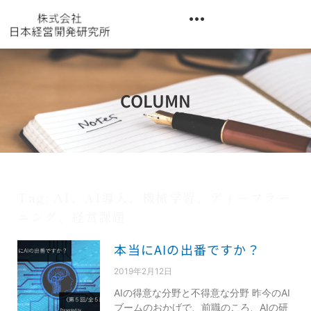
内
容
を
異業種交流階層別研修『錬成講座』
ス
キ
ッ
COLUMN
プ
Tag: AI、AI導入、機械学習、ディープラー
ニング、経営課題
本当にAIの出番ですか？
2019年2月12日
AIの得意な分野と不得意な分野 昨今のAI
ブームのおかげで、前職のころ、AIの研