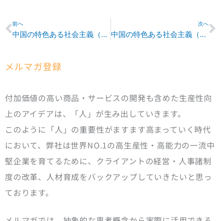
Prev
N
前へ
次へ
中国の特色ある社会主義（前編）
中国の特色ある社会主義（後編）
メルマガ登録
付加価値の高い商品・サービスの開発も含めた生産性向
上のアイデアは、「人」が生み出していきます。
このように「人」の重要性がますます高まっていく時代
において、弊社は世界NO.1の高生産性・高能力の一流中
堅企業を育てるために、クライアントの経営・人事諸制
度の改革、人材育成をバックアップしていきたいと思っ
ております。
メルマガでは、抽象的な思考概念から実際に活用できる