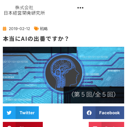
内
容
を
異業種交流階層別研修『錬成講座』
ス
キ
2019-02-12
戦略
ッ
本当にAIの出番ですか？
プ
Twitter
Facebook