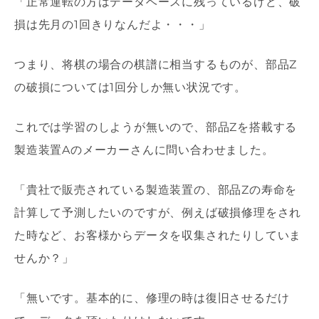
「正常運転の方はデータベースに残っているけど、破
損は先月の
1
回きりなんだよ・・・」
つまり、将棋の場合の棋譜に相当するものが、部品
Z
の破損については
1
回分しか無い状況です。
これでは学習のしようが無いので、部品
Z
を搭載する
製造装置
A
のメーカーさんに問い合わせました。
「貴社で販売されている製造装置の、部品
Z
の寿命を
計算して予測したいのですが、例えば破損修理をされ
た時など、お客様からデータを収集されたりしていま
せんか？」
「無いです。基本的に、修理の時は復旧させるだけ