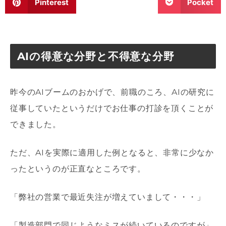
Pinterest
Pocket
AIの得意な分野と不得意な分野
昨今の
AI
ブームのおかげで、前職のころ、
AI
の研究に
従事していたというだけでお仕事の打診を頂くことが
できました。
ただ、
AI
を実際に適用した例となると、非常に少なか
ったというのが正直なところです。
「弊社の営業で最近失注が増えていまして・・・」
「製造部門で同じようなミスが続いているのですが」