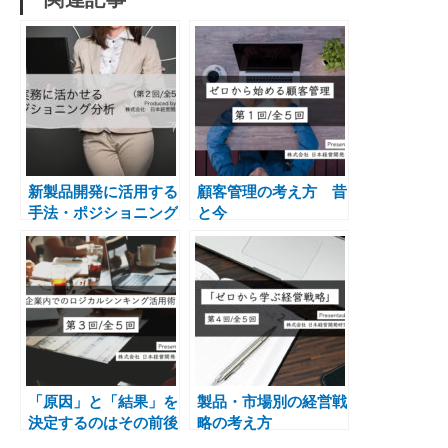
新製品開発に活用する
顧客管理の考え方 昔
手法・ポジショニング
と今
分析
「原因」と「結果」を
製品・市場別の経営戦
決定するのはその前後
略の考え方
のシチュエーション