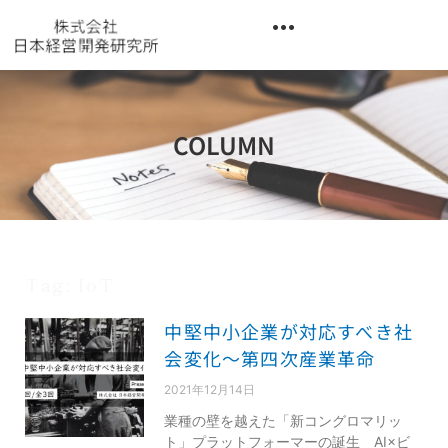
内
容
を
異業種交流階層別研修『錬成講座』
ス
キ
ッ
COLUMN
プ
Tag: IoT
中堅中小企業が対応すべき社
会変化～第四次産業革命
2021年12月14日
業種の壁を越えた「新コングロマリッ
ト」プラットフォーマーの誕生 AI×ビ