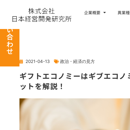
内
容
企業概要
異業種
お問い合わせ
を
ス
キ
ッ
プ
2021-04-13
政治・経済の見方
ギフトエコノミーはギブエコノ
ットを解説！