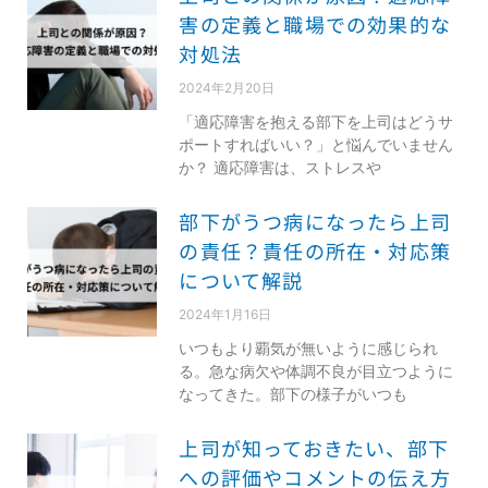
害の定義と職場での効果的な
対処法
2024年2月20日
「適応障害を抱える部下を上司はどうサ
ポートすればいい？」と悩んでいません
か？ 適応障害は、ストレスや
部下がうつ病になったら上司
の責任？責任の所在・対応策
について解説
2024年1月16日
いつもより覇気が無いように感じられ
る。急な病欠や体調不良が目立つように
なってきた。部下の様子がいつも
上司が知っておきたい、部下
への評価やコメントの伝え方