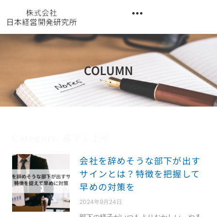
内
容
を
異業種交流階層別研修『錬成講座』
ス
キ
ッ
COLUMN
プ
Category: 部下と上司
会社を辞めそうな部下が出す
ペ
ペ
ー
ー
サインとは？特徴を把握して
ジ
ジ
早めの対策を
2024年9月24日
部下の様子がいつもよりおかしい、やる