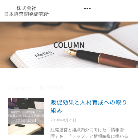
内
容
を
異業種交流階層別研修『錬成講座』
ス
キ
ッ
COLUMN
プ
Category: 販促効果
販促効果と人材育成への取り
組み
2018年8月21日
組織運営と組織内外に向けた「情報管
理」を、「トップ」と情報編集に携わる