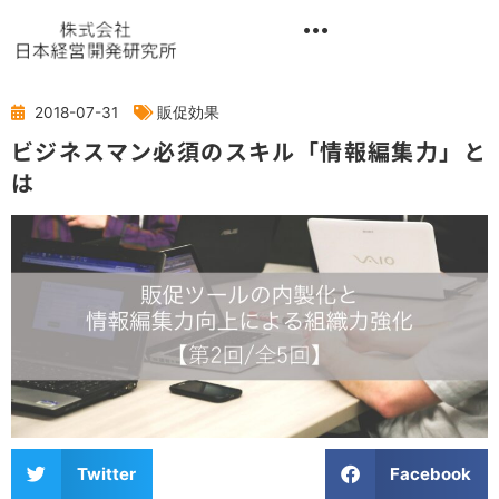
内
容
を
異業種交流階層別研修『錬成講座』
ス
キ
2018-07-31
販促効果
ッ
ビジネスマン必須のスキル「情報編集力」と
プ
は
Twitter
Facebook