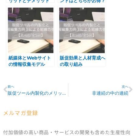
リットとデメリット
ントはどちらがお得？
紙媒体とWebサイト
販促効果と人材育成へ
の情報収集モデル
の取り組み
Prev
N
前へ
次へ
販促ツール内製化のメリットとデメリット
非連続の中の連続
メルマガ登録
付加価値の高い商品・サービスの開発も含めた生産性向