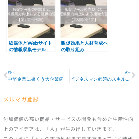
紙媒体とWebサイト
販促効果と人材育成へ
の情報収集モデル
の取り組み
Prev
N
前へ
次へ
中堅企業に巣くう大企業病
ビジネスマン必須のスキル「情報編集力」とは
メルマガ登録
付加価値の高い商品・サービスの開発も含めた生産性向
上のアイデアは、「人」が生み出していきます。
このように「人」の重要性がますます高まっていく時代