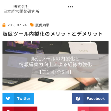
内
容
を
異業種交流階層別研修『錬成講座』
ス
キ
2018-07-24
販促効果
ッ
販促ツール内製化のメリットとデメリット
プ
Twitter
Facebook