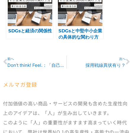
SDGsと経済の関係性
SDGsと中堅中小企業
の具体的な関わり方
「後編」
Prev
N
前へ
次へ
Don’t think! Feel.：「自己共感」と「禅」の共通点
採用戦線異状有り？
メルマガ登録
付加価値の高い商品・サービスの開発も含めた生産性向
上のアイデアは、「人」が生み出していきます。
このように「人」の重要性がますます高まっていく時代
において、弊社は世界NO.1の高生産性・高能力の一流中