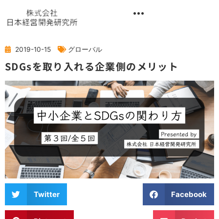
内
容
を
異業種交流階層別研修『錬成講座』
ス
キ
2019-10-15
グローバル
ッ
SDGsを取り入れる企業側のメリット
プ
Twitter
Facebook