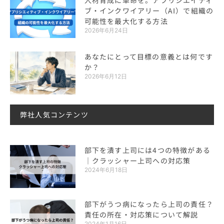
人材育成に革命を。アプリシエイティ
ブ・インクワイアリー（AI）で組織の
可能性を最大化する方法
2026年6月24日
あなたにとって目標の意義とは何です
か？
2026年6月12日
弊社人気コンテンツ
部下を潰す上司には4つの特徴がある
｜クラッシャー上司への対応策
2024年6月18日
部下がうつ病になったら上司の責任？
責任の所在・対応策について解説
2024年1月16日