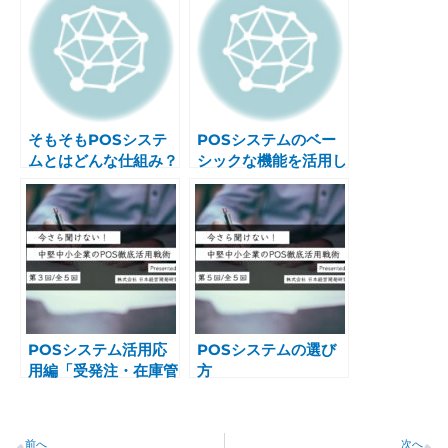
そもそもPOSシステ
POSシステムのベー
ムとはどんな仕組み？
シックな機能を活用し
よう
POSシステム活用応
POSシステムの選び
用編「受発注・在庫管
方
理」
Prev
N
前へ
次へ