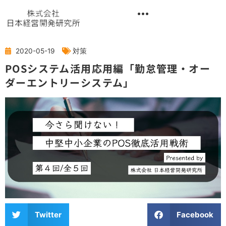
内
容
を
異業種交流階層別研修『錬成講座』
ス
キ
2020-05-19
対策
ッ
POSシステム活用応用編「勤怠管理・オー
プ
ダーエントリーシステム」
Twitter
Facebook