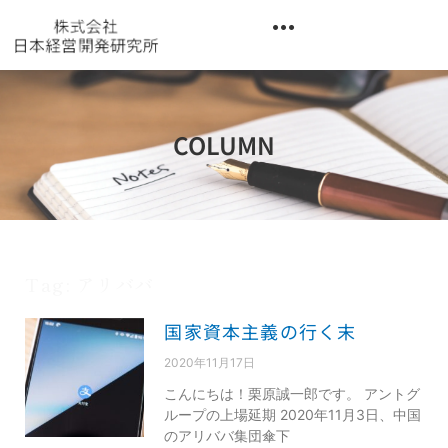
内
容
を
異業種交流階層別研修『錬成講座』
ス
キ
ッ
COLUMN
プ
Tag: アリババ
国家資本主義の行く末
2020年11月17日
こんにちは！栗原誠一郎です。 アントグ
ループの上場延期 2020年11月3日、中国
のアリババ集団傘下