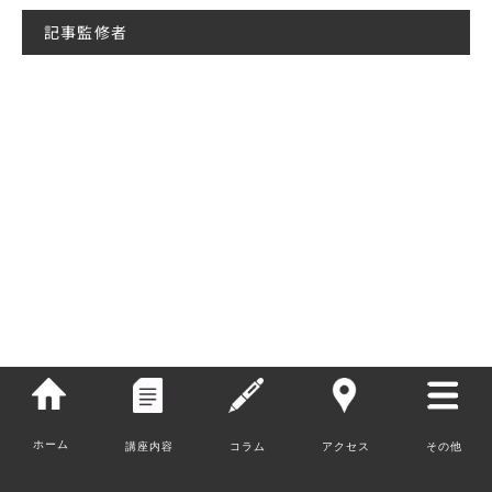
記事監修者
栗原 誠一郎
ホーム
講座内容
コラム
アクセス
その他
お問い合わせ
大阪大学基礎工学部化学工学科卒業。