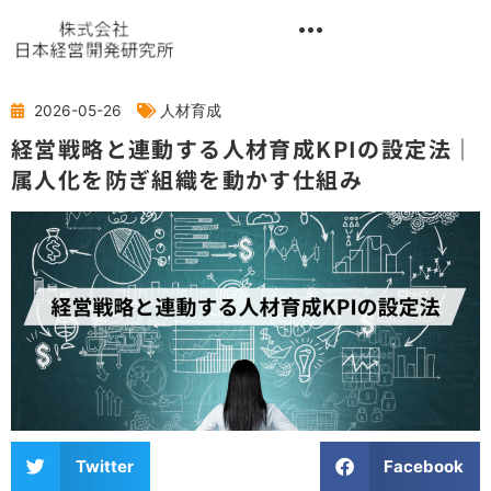
内
容
を
異業種交流階層別研修『錬成講座』
ス
キ
2026-05-26
人材育成
ッ
経営戦略と連動する人材育成KPIの設定法｜
プ
属人化を防ぎ組織を動かす仕組み
Twitter
Facebook