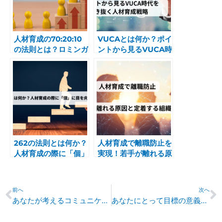
人材育成の70:20:10
VUCAとは何か？ポイ
の法則とは？ロミンガ
ントから見るVUCA時
ーの法則の基本と活用
代を生き抜く人材育成
ポイントを紹介
戦略
262の法則とは何か？
人材育成で離職防止を
人材育成の際に「個」
実現！若手が離れる原
に目を向けるべき理由
因と定着する組織作り
のポイント
Prev
N
前へ
次へ
あなたが考えるコミュニケーションの目的は何ですか？
あなたにとって目標の意義とは何ですか？