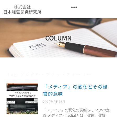
内
容
を
異業種交流階層別研修『錬成講座』
ス
キ
ッ
COLUMN
プ
Tag: デジタル・プラットフォーマー
「メディア」の変化とその経
営的意味
2022年3月15日
「メディア」の変化の実態 メディアの定
義 メディア (media)とは、媒体、媒質、