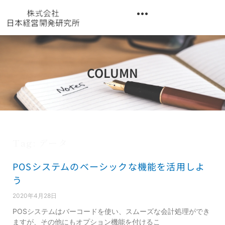
内
容
を
異業種交流階層別研修『錬成講座』
ス
キ
ッ
COLUMN
プ
Tag: データ
POSシステムのベーシックな機能を活用しよ
う
2020年4月28日
POSシステムはバーコードを使い、スムーズな会計処理ができ
ますが、その他にもオプション機能を付けるこ