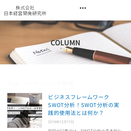
内
容
を
異業種交流階層別研修『錬成講座』
ス
キ
ッ
COLUMN
プ
Tag: マーケティング戦略
ビジネスフレームワーク
SWOT分析！SWOT分析の実
践的使用法とは何か？
2019年12月17日
前回の記事では、SWOT分析の基本的な