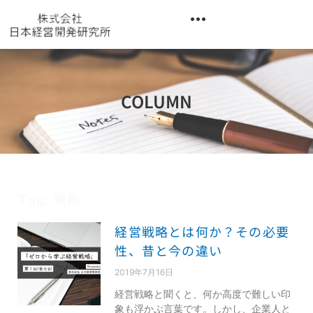
内
容
を
異業種交流階層別研修『錬成講座』
ス
キ
ッ
COLUMN
プ
Tag: 戦術
経営戦略とは何か？その必要
性、昔と今の違い
2019年7月16日
経営戦略と聞くと、何か高度で難しい印
象も浮かぶ言葉です。しかし、企業人と