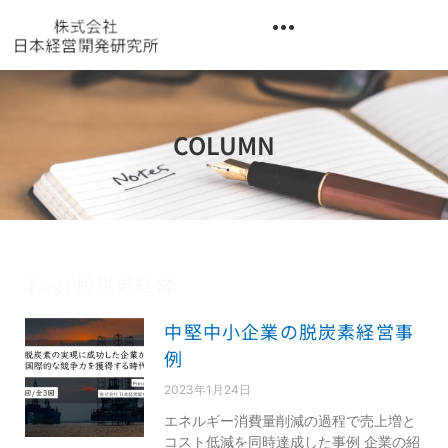
内
容
を
異業種交流階層別研修『錬成講座』
ス
キ
ッ
COLUMN
プ
Tag: 脱炭素経営
中堅中小企業の脱炭素経営事
例
2023年1月24日
エネルギー消費量削減の過程で売上増と
コスト低減を同時達成した事例 企業の紹