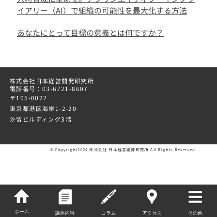
イアリー（AI）で組織の可能性を最大化する方法
あなたにとって目標の意義とは何ですか？
株式会社日本経営開発研究所
電話番号：03-6721-8607
〒105-0022
東京都港区海岸1-2-20
汐留ビルディング3階
©Copyright2024 株式会社 日本経営開発研究所.All Rights Reserved.
お問い合わせ
ホーム
講座内容
コラム
アクセス
その他