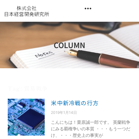
内
容
を
異業種交流階層別研修『錬成講座』
ス
キ
ッ
COLUMN
プ
Tag: 貿易戦争
米中新冷戦の行方
2019年1月14日
こんにちは！栗原誠一郎です。 英蘭戦争
にみる覇権争いの本質 ・・・もう一つだ
け、・・・歴史上の事実が