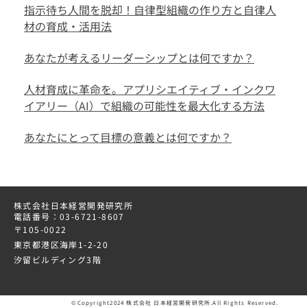
指示待ち人間を脱却！自律型組織の作り方と自律人
材の育成・活用法
あなたが考えるリーダーシップとは何ですか？
人材育成に革命を。アプリシエイティブ・インクワ
イアリー（AI）で組織の可能性を最大化する方法
あなたにとって目標の意義とは何ですか？
株式会社日本経営開発研究所
電話番号：03-6721-8607
〒105-0022
東京都港区海岸1-2-20
汐留ビルディング3階
©Copyright2024 株式会社 日本経営開発研究所.All Rights Reserved.