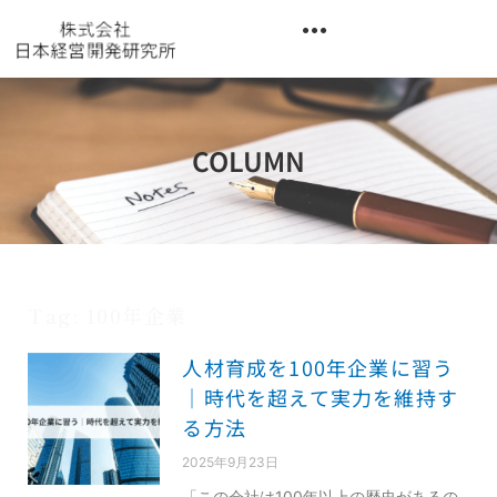
内
容
を
異業種交流階層別研修『錬成講座』
ス
キ
ッ
COLUMN
プ
Tag: 100年企業
人材育成を100年企業に習う
｜時代を超えて実力を維持す
る方法
2025年9月23日
「この会社は100年以上の歴史があるの