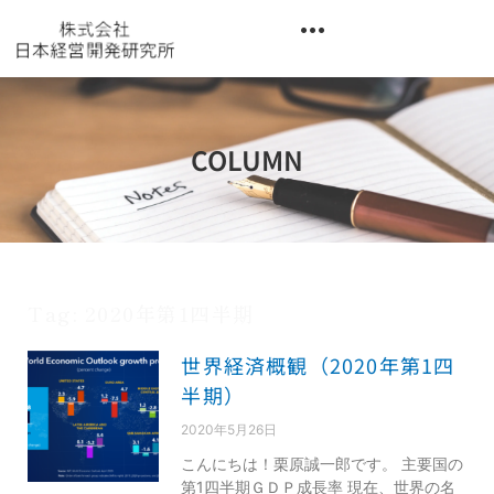
内
容
を
異業種交流階層別研修『錬成講座』
ス
キ
ッ
COLUMN
プ
Tag: 2020年第1四半期
世界経済概観（2020年第1四
半期）
2020年5月26日
こんにちは！栗原誠一郎です。 主要国の
第1四半期ＧＤＰ成長率 現在、世界の名