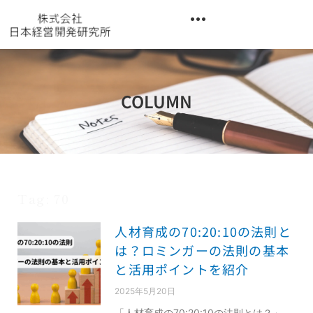
内
容
を
異業種交流階層別研修『錬成講座』
ス
キ
ッ
COLUMN
プ
Tag: 70
人材育成の70:20:10の法則と
は？ロミンガーの法則の基本
と活用ポイントを紹介
2025年5月20日
「人材育成の70:20:10の法則とは？」