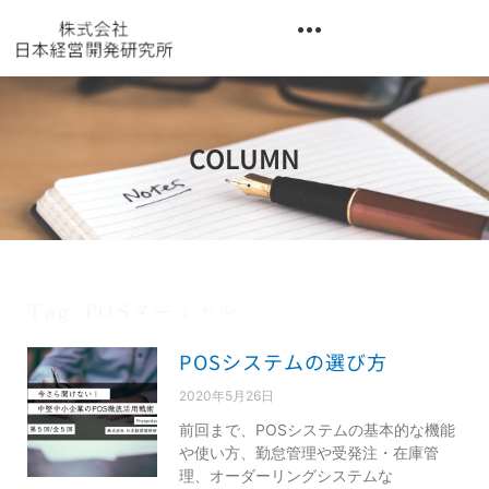
内
容
を
異業種交流階層別研修『錬成講座』
ス
キ
ッ
COLUMN
プ
Tag: POSターミナル
POSシステムの選び方
2020年5月26日
前回まで、POSシステムの基本的な機能
や使い方、勤怠管理や受発注・在庫管
理、オーダーリングシステムな